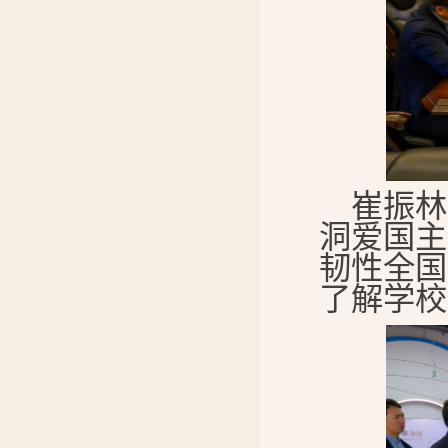
崔振林
洞爱国主
韧性全国
了解学校